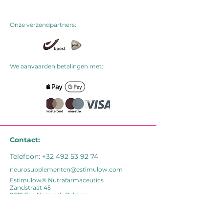
Onze verzendpartners:
We aanvaarden betalingen met:
Contact:
Telefoon:
+32 492 53 92 74
neurosupplementen@estimulow.com
Estimulow® Nutrafarmaceutics
Zandstraat 45
9810 Eke Nazareth Belgium
VAT nr BE0688.997.037