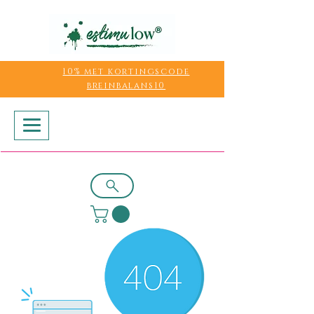
10% met kortingscode
breinbalans10